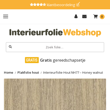
klantbeoordeling
0
Hout
Effen
Zoeken
naar:
Marmer
 Gratis
 gereedschapsetje
Metaal
Home
Plakfolie hout
Interieurfolie Hout NH77 – Honey walnut
Glitter
Natuursteen
Textiel
Gereedschap