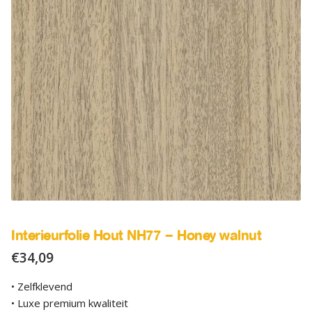
SALE
Advies
Sub
uitv
Interieurfolie Hout NH77 – Honey walnut
€
34,09
• Zelfklevend
• Luxe premium kwaliteit