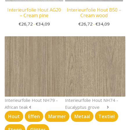
Interieurfolie Hout AG20
Interieurfolie Hout B50 –
– Cream pine
Cream wood
€
26,72
€
34,09
€
26,72
€
34,09
-
-
Interieurfolie Hout NH79 -
Interieurfolie Hout NH74 -
African teak
Eucalyptus grove
Hout
Effen
Marmer
Metaal
Textiel
Steen
Glitter