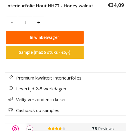
€
34,09
Interieurfolie Hout NH77 - Honey walnut
Interieurfolie
-
+
Hout
NH77
In winkelwagen
-
Honey
Sample (max 5 stuks - €5,-)
walnut
aantal
Premium kwaliteit Interieurfolies
Levertijd 2-5 werkdagen
Veilig verzonden in koker
Cashback op samples