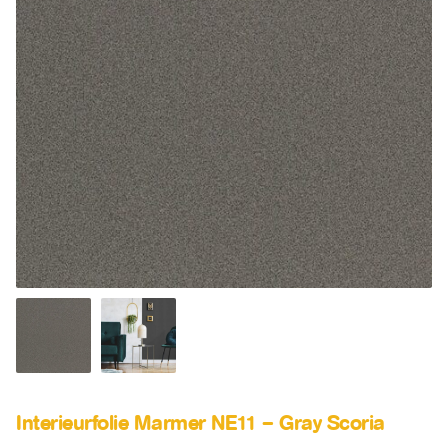
SALE
Advies
Sub
uitv
Interieurfolie Marmer NE11 – Gray Scoria