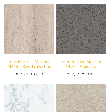
Interieurfolie Marmer
Interieurfolie Marmer
MK15 – Raw Travertine
NE28 – Andesite
€
26,72
€
34,09
€
32,25
€
39,62
-
-