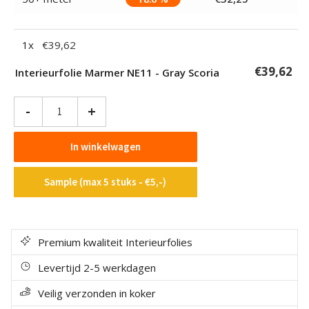
1
x
€
39,62
€
39,62
Interieurfolie Marmer NE11 - Gray Scoria
Interieurfolie
-
+
Marmer
NE11
In winkelwagen
-
Gray
Sample (max 5 stuks - €5,-)
Scoria
aantal
Premium kwaliteit Interieurfolies
Levertijd 2-5 werkdagen
Veilig verzonden in koker