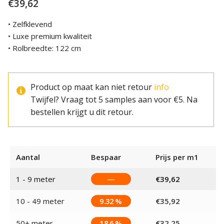
€
39,62
• Zelfklevend
• Luxe premium kwaliteit
• Rolbreedte: 122 cm
Product op maat kan niet retour
info
Twijfel? Vraag tot 5 samples aan voor €5. Na
bestellen krijgt u dit retour.
Aantal
Bespaar
Prijs per m1
1 - 9
meter
—
€
39,62
10 - 49 meter
9.32 %
€
35,92
50+ meter
18.6 %
€
32,25