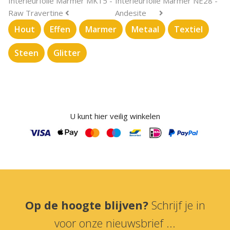
Interieurfolie Marmer MK15 -
Interieurfolie Marmer NE28 -
Raw Travertine
Andesite
Hout
Effen
Marmer
Metaal
Textiel
Steen
Glitter
U kunt hier veilig winkelen
Op de hoogte blijven?
Schrijf je in
voor onze nieuwsbrief ...