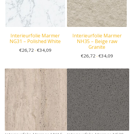
Interieurfolie Marmer
Interieurfolie Marmer
NG31 – Polished White
NH35 – Beige raw
Granite
€
26,72
€
34,09
-
€
26,72
€
34,09
-