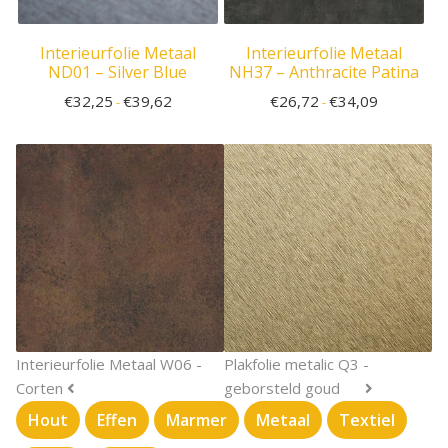
Interieurfolie Metaal
Interieurfolie Metaal
ND01 – Silver Blue
NH37 – Anthracite Patina
€
32,25
€
39,62
€
26,72
€
34,09
-
-
Interieurfolie Metaal W06 -
Plakfolie metalic Q3 -
Corten
geborsteld goud
Hout
Effen
Marmer
Metaal
Textiel