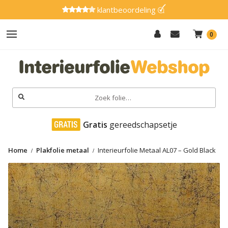
klantbeoordeling
0
Hout
Effen
Zoeken
naar:
Marmer
 Gratis
 gereedschapsetje
Metaal
Home
Plakfolie metaal
Interieurfolie Metaal AL07 – Gold Black
Glitter
Natuursteen
Textiel
Gereedschap