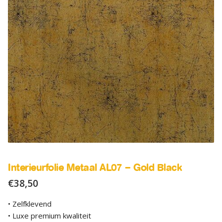
SALE
Advies
Sub
uitv
Interieurfolie Metaal AL07 – Gold Black
€
38,50
• Zelfklevend
• Luxe premium kwaliteit