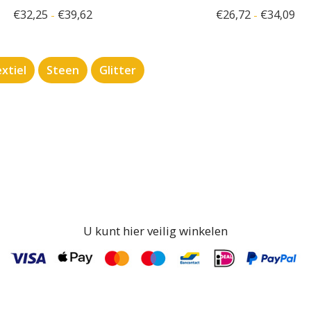
€
32,25
€
39,62
€
26,72
€
34,09
-
-
xtiel
Steen
Glitter
U kunt hier veilig winkelen