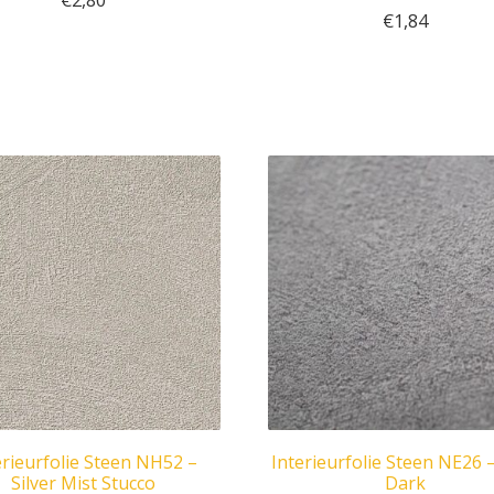
€
2,80
€
1,84
erieurfolie Steen NH52 –
Interieurfolie Steen NE26
Silver Mist Stucco
Dark