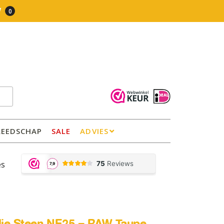
0
REEDSCHAP
SALE
ADVIES
es
olie Steen NE25 – RAW Taupe