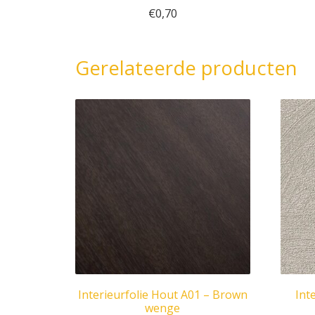
€
0,70
Gerelateerde producten
Interieurfolie Hout A01 – Brown
Int
wenge