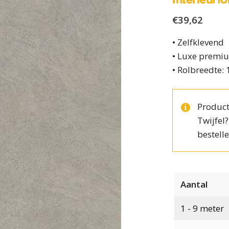
€
39,62
• Zelfklevend
• Luxe premiu
• Rolbreedte:
Product
Twijfel
bestelle
Aantal
1 - 9
meter