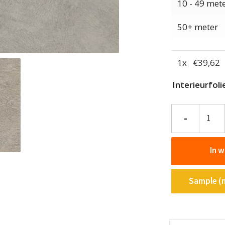
10 - 49 met
50+ meter
1
x
€
39,62
Interieurfol
Interieurfolie
-
Steen
NE25
In 
-
RAW
Taupe
Sample (m
aantal