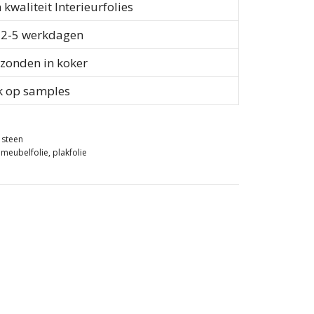
waliteit Interieurfolies
d 2-5 werkdagen
rzonden in koker
k op samples
e steen
,
meubelfolie
,
plakfolie