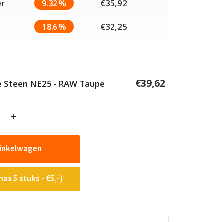
er
9.32 %
€
35,92
18.6 %
€
32,25
€
39,62
ie Steen NE25 - RAW Taupe
+
winkelwagen
ax 5 stuks - €5,-)