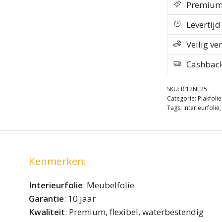
Premium k
Levertij
Veilig ve
Cashbac
SKU:
RI12NE25
Categorie:
Plakfoli
Tags:
interieurfolie
Kenmerken:
Interieurfolie
: Meubelfolie
Garantie
: 10 jaar
Kwaliteit
: Premium, flexibel, waterbestendig