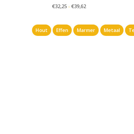
€
32,25
€
39,62
-
Hout
Effen
Marmer
Metaal
Te