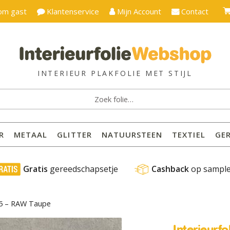
om gast
Klantenservice
Mijn Account
Contact
ken
:
R
METAAL
GLITTER
NATUURSTEEN
TEXTIEL
GE
 Gratis
 gereedschapsetje
Cashback
 op sampl
E25 – RAW Taupe
Interieurf