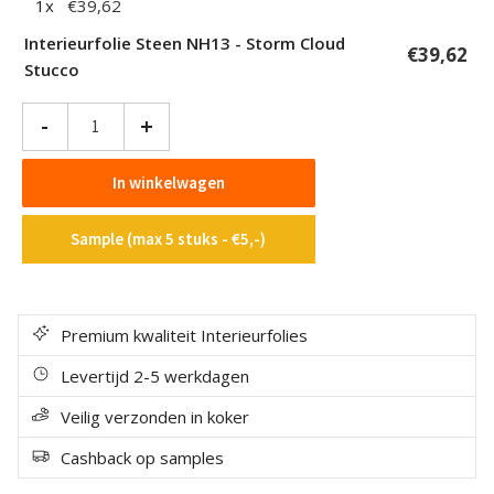
1
x
€
39,62
Interieurfolie Steen NH13 - Storm Cloud
€
39,62
Stucco
Interieurfolie
-
+
Steen
NH13
In winkelwagen
-
Storm
Sample (max 5 stuks - €5,-)
Cloud
Stucco
aantal
Premium kwaliteit Interieurfolies
Levertijd 2-5 werkdagen
Veilig verzonden in koker
Cashback op samples