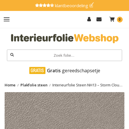
klantbeoordeling
0
Hout
Effen
Zoeken
naar:
Marmer
 Gratis
 gereedschapsetje
Metaal
Home
Plakfolie steen
Interieurfolie Steen NH13 – Storm Cloud
Glitter
Stucco
Natuursteen
Textiel
Gereedschap