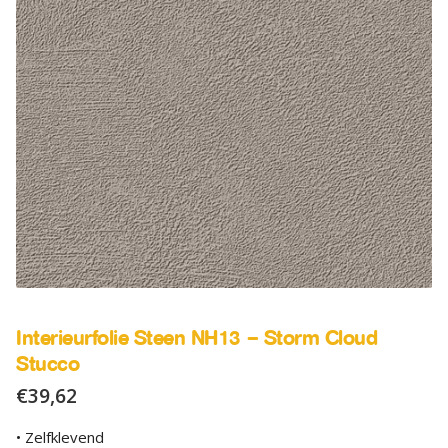
SALE
Advies
Sub
uitv
Interieurfolie Steen NH13 – Storm Cloud
Stucco
€
39,62
• Zelfklevend