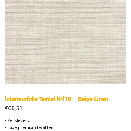
SALE
Advies
Sub
uitv
Interieurfolie Textiel NH19 – Beige Linen
€
66,51
• Zelfklevend
• Luxe premium kwaliteit