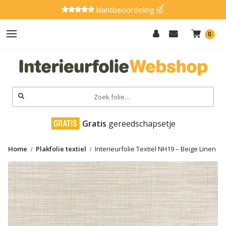
klantbeoordeling
0
Hout
Effen
Zoeken
naar:
Marmer
 Gratis
 gereedschapsetje
Metaal
Home
Plakfolie textiel
Interieurfolie Textiel NH19 – Beige Linen
Glitter
Natuursteen
Textiel
Gereedschap