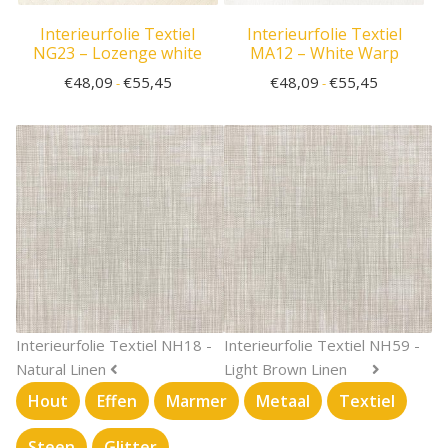
Interieurfolie Textiel
Interieurfolie Textiel
NG23 – Lozenge white
MA12 – White Warp
€
48,09
€
55,45
€
48,09
€
55,45
-
-
Interieurfolie Textiel NH18 -
Interieurfolie Textiel NH59 -
Natural Linen
Light Brown Linen
Hout
Effen
Marmer
Metaal
Textiel
Steen
Glitter