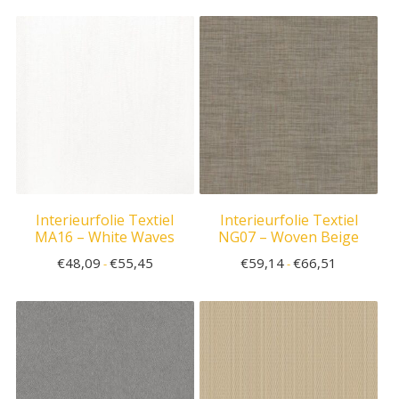
Interieurfolie Textiel
Interieurfolie Textiel
MA16 – White Waves
NG07 – Woven Beige
€
48,09
€
55,45
€
59,14
€
66,51
-
-