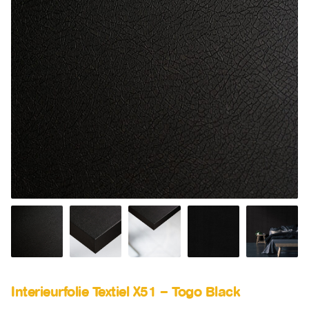
SALE
Advies
Sub
uitv
Interieurfolie Textiel X51 – Togo Black