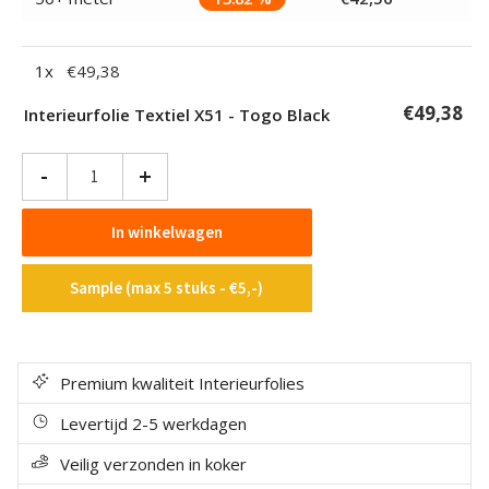
1
x
€
49,38
€
49,38
Interieurfolie Textiel X51 - Togo Black
Interieurfolie
-
+
Textiel
X51
In winkelwagen
-
Togo
Sample (max 5 stuks - €5,-)
Black
aantal
Premium kwaliteit Interieurfolies
Levertijd 2-5 werkdagen
Veilig verzonden in koker