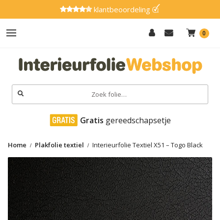
klantbeoordeling
0
Hout
Effen
Zoeken
naar:
Marmer
 Gratis
 gereedschapsetje
Metaal
Home
Plakfolie textiel
Interieurfolie Textiel X51 – Togo Black
Glitter
Natuursteen
Textiel
Gereedschap