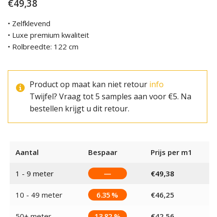
€
49,38
• Zelfklevend
• Luxe premium kwaliteit
• Rolbreedte: 122 cm
Product op maat kan niet retour
info
Twijfel? Vraag tot 5 samples aan voor €5. Na
bestellen krijgt u dit retour.
Aantal
Bespaar
Prijs per m1
1 - 9
meter
—
€
49,38
10 - 49 meter
6.35 %
€
46,25
50+ meter
13.82 %
€
42,56