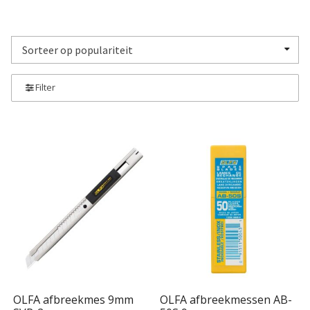
SALE
Advies
Sub
uitv
Filter
OLFA afbreekmes 9mm
OLFA afbreekmessen AB-