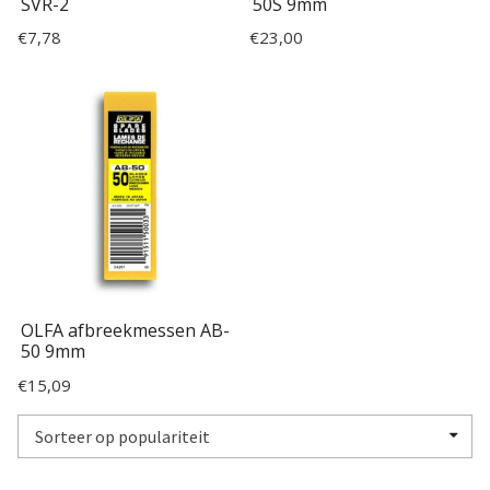
SVR-2
50S 9mm
€
7,78
€
23,00
OLFA afbreekmessen AB-
50 9mm
€
15,09