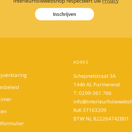
Interieurfoliewebshop respecteert uw
Privacy
Inschrijven
ADRES
cyverklaring
Schepnetstraat 3A
1446 AL Purmerend
esbeleid
T: 0299-361 766
aimer
info@interieurfoliewebsh
KvK 37163209
ten
BTW NL 822264742B01
formulier