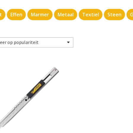
t
Effen
Marmer
Metaal
Textiel
Steen
G