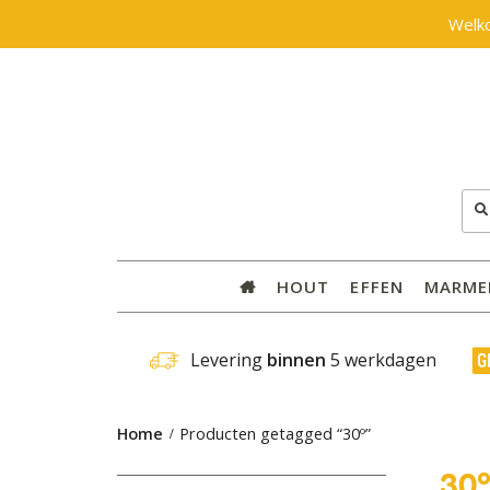
Welk
Zoe
naar
HOUT
EFFEN
MARME
 Levering 
binnen
 5 werkdagen
Home
Producten getagged “30º”
30