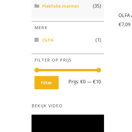
(35)
Plakfolie marmer
OLFA 
€
7,09
MERK
(1)
OLFA
FILTER OP PRIJS
Min.
Max.
Prijs:
€0
—
€10
Filter
prijs
prijs
BEKIJK VIDEO