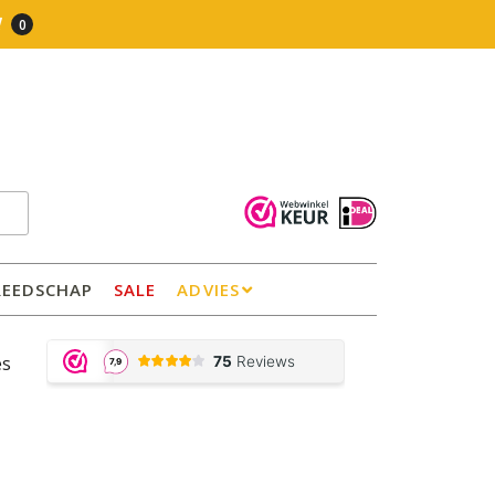
0
REEDSCHAP
SALE
ADVIES
es