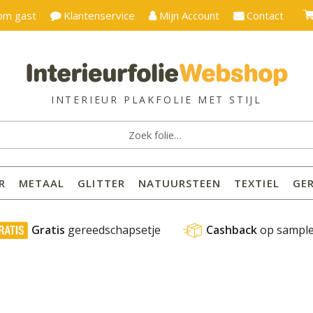
om gast
Klantenservice
Mijn Account
Contact
ken
:
R
METAAL
GLITTER
NATUURSTEEN
TEXTIEL
GE
 Gratis
 gereedschapsetje
Cashback
 op sampl
º