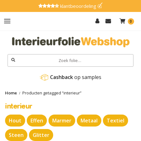
klantbeoordeling
0
Hout
Effen
Zoeken
naar:
Marmer
Cashback
 op samples
Metaal
Home
Producten getagged “interieur”
Glitter
interieur
Natuursteen
Hout
Effen
Marmer
Metaal
Textiel
Textiel
Gereedschap
Steen
Glitter