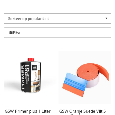
SALE
Advies
Sub
uitv
Filter
GSW Primer plus 1 Liter
GSW Oranje Suede Vilt 5