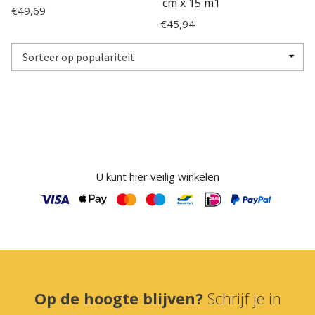
cm x 15 m1
€
49,69
€
45,94
U kunt hier veilig winkelen
Op de hoogte blijven?
Schrijf je in