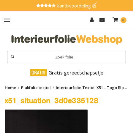
klantbeoordeling
0
Hout
Effen
Zoeken
naar:
Marmer
 Gratis
 gereedschapsetje
Metaal
Home
Plakfolie textiel
Interieurfolie Textiel X51 – Togo Black
Glitter
x51_situation_3d0e335128
x51_situation_3d0e335128
Natuursteen
Textiel
Gereedschap