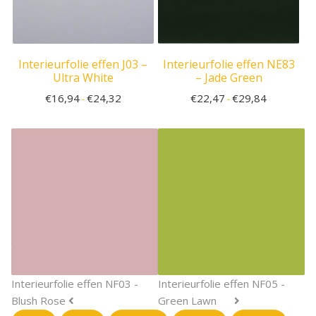
Interieurfolie effen J03 –
Interieurfolie effen NE83
Ultra White
– Jade Green
€
16,94
€
24,32
€
22,47
€
29,84
-
-
Interieurfolie effen NF03 -
Interieurfolie effen NF05 -
Blush Rose
Green Lawn