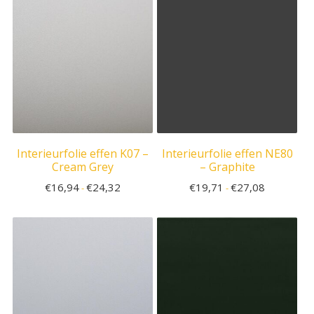
Interieurfolie effen K07 –
Interieurfolie effen NE80
Cream Grey
– Graphite
€
16,94
€
24,32
€
19,71
€
27,08
-
-