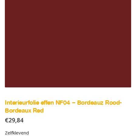
SALE
Advies
Sub
uitv
Interieurfolie effen NF04 – Bordeauz Rood-
Bordeaux Red
€
29,84
Zelfklevend