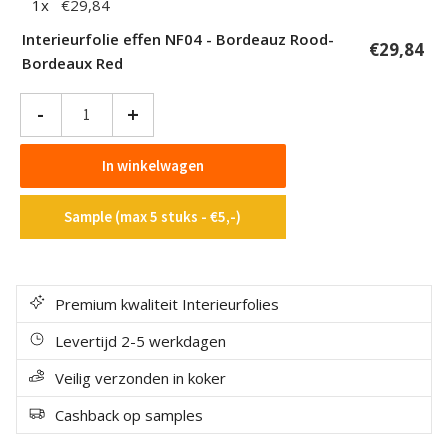
1
x
€
29,84
Interieurfolie effen NF04 - Bordeauz Rood-
€
29,84
Bordeaux Red
Interieurfolie
-
+
effen
NF04
In winkelwagen
-
Bordeauz
Sample (max 5 stuks - €5,-)
Rood-
Bordeaux
Red
aantal
Premium kwaliteit Interieurfolies
Levertijd 2-5 werkdagen
Veilig verzonden in koker
Cashback op samples