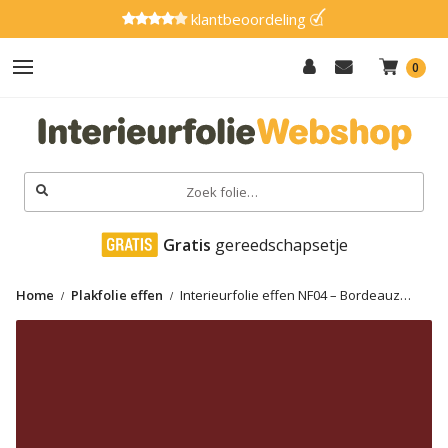
klantbeoordeling
0
Hout
Effen
Zoeken
naar:
Marmer
 Gratis
 gereedschapsetje
Metaal
Home
Plakfolie effen
Interieurfolie effen NF04 – Bordeauz
Glitter
Rood-Bordeaux Red
Natuursteen
Textiel
Gereedschap