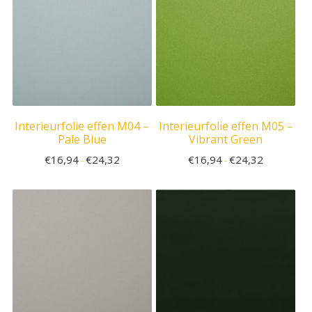
Interieurfolie effen M04 –
Interieurfolie effen M05 –
Pale Blue
Vibrant Green
€
16,94
€
24,32
€
16,94
€
24,32
-
-