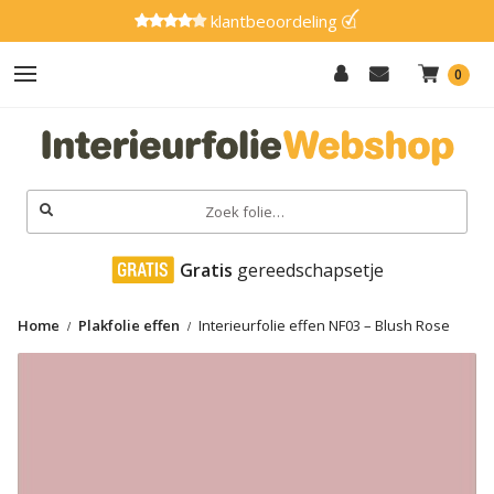
klantbeoordeling
0
Hout
Effen
Zoeken
naar:
Marmer
 Gratis
 gereedschapsetje
Metaal
Home
Plakfolie effen
Interieurfolie effen NF03 – Blush Rose
Glitter
Natuursteen
Textiel
Gereedschap