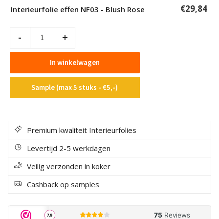
€
29,84
Interieurfolie effen NF03 - Blush Rose
Interieurfolie
-
+
effen
NF03
In winkelwagen
-
Blush
Sample (max 5 stuks - €5,-)
Rose
aantal
Premium kwaliteit Interieurfolies
Levertijd 2-5 werkdagen
Veilig verzonden in koker
Cashback op samples