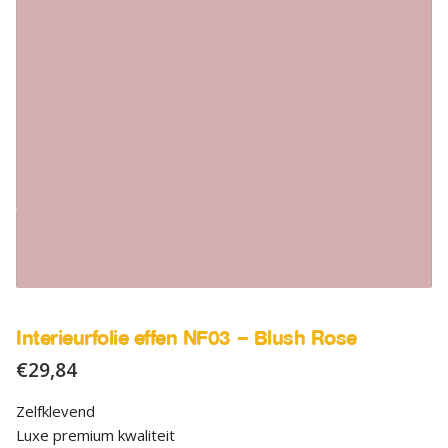
SALE
Advies
Sub
uitv
Interieurfolie effen NF03 – Blush Rose
€
29,84
Zelfklevend
Luxe premium kwaliteit