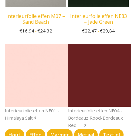
Interieurfolie effen M07 –
Interieurfolie effen NE83
Sand Beach
– Jade Green
€
16,94
€
24,32
€
22,47
€
29,84
-
-
Interieurfolie effen NF01 -
Interieurfolie effen NF04 -
Himalaya Salt
Bordeauz Rood-Bordeaux
Red
Hout
Effen
Marmer
Metaal
Textiel