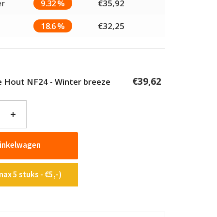
er
9.32 %
€
35,92
18.6 %
€
32,25
€
39,62
ie Hout NF24 - Winter breeze
+
winkelwagen
ax 5 stuks - €5,-)