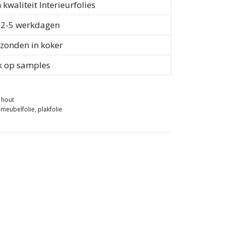
waliteit Interieurfolies
d 2-5 werkdagen
rzonden in koker
k op samples
e hout
,
meubelfolie
,
plakfolie