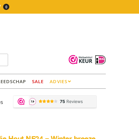
0
REEDSCHAP
SALE
ADVIES
es
olie Hout NF24 – Winter breeze