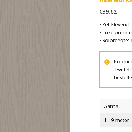
€
39,62
• Zelfklevend
• Luxe premiu
• Rolbreedte:
Product
Twijfel
bestelle
Aantal
1 - 9
meter