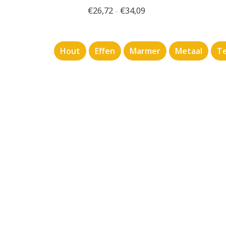
€
26,72
€
34,09
-
Hout
Effen
Marmer
Metaal
Te