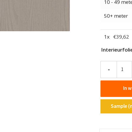
10 - 49 met
50+ meter
1
x
€
39,62
Interieurfol
Interieurfolie
-
Hout
NF24
In 
-
Winter
breeze
Sample (m
aantal