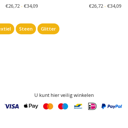
€
26,72
€
34,09
€
26,72
€
34,09
-
-
xtiel
Steen
Glitter
U kunt hier veilig winkelen