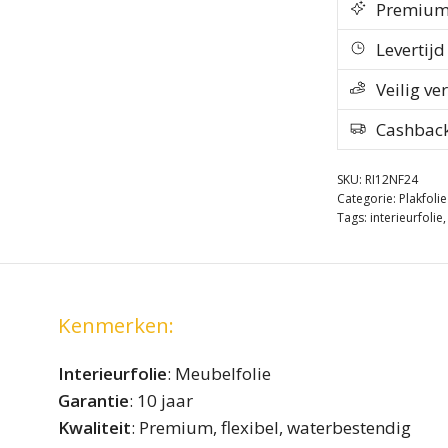
Premium k
Levertij
Veilig ve
Cashbac
SKU:
RI12NF24
Categorie:
Plakfoli
Tags:
interieurfolie
Kenmerken:
Interieurfolie
: Meubelfolie
Garantie
: 10 jaar
Kwaliteit
: Premium, flexibel, waterbestendig