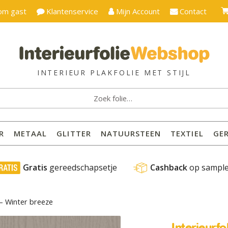
om gast
Klantenservice
Mijn Account
Contact
ken
:
R
METAAL
GLITTER
NATUURSTEEN
TEXTIEL
GE
 Gratis
 gereedschapsetje
Cashback
 op sampl
 – Winter breeze
Interieurf