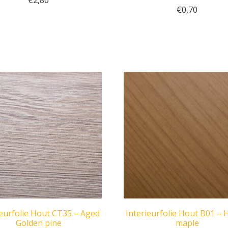
€
2,80
€
0,70
ieurfolie Hout CT35 – Aged
Interieurfolie Hout B01 –
Golden pine
maple