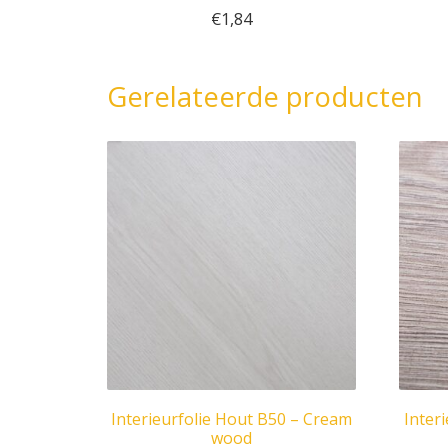
€
1,84
Gerelateerde producten
Interieurfolie Hout B50 – Cream
Inter
wood