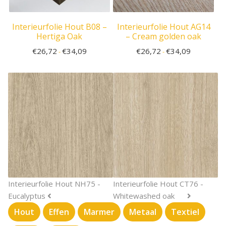
Interieurfolie Hout B08 –
Interieurfolie Hout AG14
Hertiga Oak
– Cream golden oak
€
26,72
€
34,09
€
26,72
€
34,09
-
-
Interieurfolie Hout NH75 -
Interieurfolie Hout CT76 -
Eucalyptus
Whitewashed oak
Hout
Effen
Marmer
Metaal
Textiel