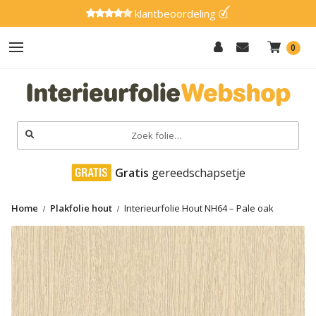
klantbeoordeling
0
Hout
Effen
Zoeken
naar:
Marmer
 Gratis
 gereedschapsetje
Metaal
Home
Plakfolie hout
Interieurfolie Hout NH64 – Pale oak
Glitter
Natuursteen
Textiel
Gereedschap