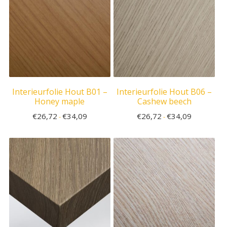
Interieurfolie Hout B01 –
Interieurfolie Hout B06 –
Honey maple
Cashew beech
€
26,72
€
34,09
€
26,72
€
34,09
-
-