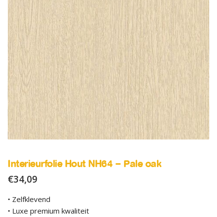
SALE
Advies
Sub
uitv
Interieurfolie Hout NH64 – Pale oak
€
34,09
• Zelfklevend
• Luxe premium kwaliteit