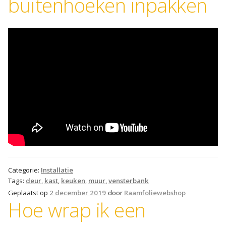
buitenhoeken inpakken
SALE
Advies
Sub
uitv
Categorie:
Installatie
Tags:
deur
,
kast
,
keuken
,
muur
,
vensterbank
Geplaatst op
2 december 2019
door
Raamfoliewebshop
Hoe wrap ik een