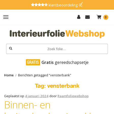
klantbeoordeling
0
Hout
Effen
Zoeken
naar:
Marmer
 Gratis
 gereedschapsetje
Metaal
Home
Berichten getagged “vensterbank”
Glitter
Tag:
vensterbank
Natuursteen
Geplaatst op
4 januari 2024
door
Raamfoliewebshop
Textiel
Binnen- en
Gereedschap